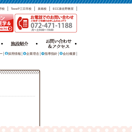
野校
TeeeP三日市校
泉南校
ECC泉佐野教室
ー
採用情報
企業理念
指導指針
会社概要